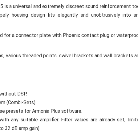
-5 is a universal and extremely discreet sound reinforcement to
apely housing design fits elegantly and unobtrusively into a
for a connector plate with Phoenix contact plug or waterpro
ons, various threaded points, swivel brackets and wall brackets a
 without DSP.
rn (Combi-Sets).
se presets for Armonia Plus software.
 any suitable amplifier. Filter values are already set, limit
to 32 dB amp gain).