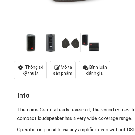
Thông số
Mô tả
Bình luận
kỹ thuật
sản phẩm
đánh giá
Info
The name Centri already reveals it, the sound comes fro
compact loudspeaker has a very wide coverage range.
Operation is possible via any amplifier, even without DSP