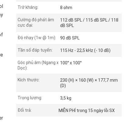
ol
Trở kháng:
8 ohm
ny
Cường độ phát âm
112 dB SPL / 115 dB SPL / 118
cực đại:
dB SPL
of
Độ nhạy (1w @ 1m):
90 dB SPL
Tần số đáp tuyến:
115 Hz - 22,5 kHz (- 10 dB)
re
Góc phủ âm (Ngang x
100° x 100°
Dọc):
Kích thước:
230 (H) × 160 (W) × 177,7 mm
(D)
Trọng lượng:
3,5 kg
Đổi trả:
MIỄN PHÍ trong 15 ngày lỗi SX
er