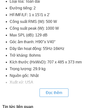
Loại loa: Toàn dải
Đường tiếng: 2
HF/MF/LF: 1 x 15'/1 x 2'
Công suất RMS (W): 500 W
Công suất peak (W): 1000 W
Max SPL (dB): 129 dB
Góc âm thanh: H90°x V40°
Dãy tần hoạt động: 55Hz-16kHz
Trở kháng: 8ohms
Kích thước (HxWxD): 707 x 485 x 373 mm
Trọng lượng: 29.9 kg
Nguồn gốc: Nhật
Xuất xứ: USA
Đọc thêm
Tin tức liên quan