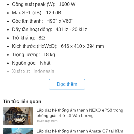
Công suất peak (W): 1600 W
Max SPL (dB): 129 dB
Góc âm thanh: H90ﾟ x V60ﾟ
Dãy tần hoạt động: 43 Hz - 20 kHz
Trở kháng: 8Ω
Kích thước (HxWxD): 646 x 410 x 394 mm
Trọng lượng: 18 kg
Nguồn gốc: Nhật
Xuất xứ: Indonesia
Đọc thêm
Tin tức liên quan
Lắp đặt hệ thống ấm thanh NEXO ePS8 trong
phòng giải trí ở Lê Văn Lương
1039 lượt xem
Lắp đặt hệ thống âm thanh Amate G7 tại hầm