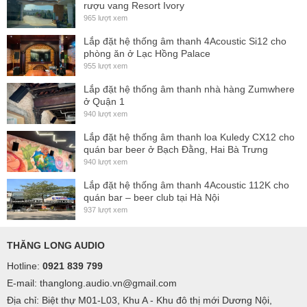
rượu vang Resort Ivory
965 lượt xem
Lắp đặt hệ thống âm thanh 4Acoustic Si12 cho
phòng ăn ở Lạc Hồng Palace
955 lượt xem
Lắp đặt hệ thống âm thanh nhà hàng Zumwhere
ở Quận 1
940 lượt xem
Lắp đặt hệ thống âm thanh loa Kuledy CX12 cho
quán bar beer ở Bạch Đằng, Hai Bà Trưng
940 lượt xem
Lắp đặt hệ thống âm thanh 4Acoustic 112K cho
quán bar – beer club tại Hà Nội
937 lượt xem
THĂNG LONG AUDIO
Hotline:
0921 839 799
E-mail: thanglong.audio.vn@gmail.com
Địa chỉ: Biệt thự M01-L03, Khu A - Khu đô thị mới Dương Nội,