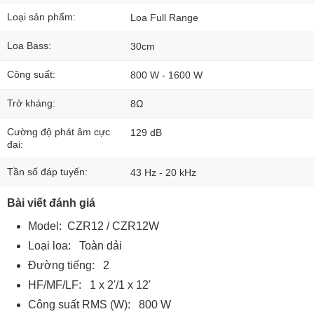
Loại sản phẩm:
Loa Full Range
Loa Bass:
30cm
Công suất:
800 W - 1600 W
Trở kháng:
8Ω
Cường độ phát âm cực
129 dB
đại:
Tần số đáp tuyến:
43 Hz - 20 kHz
Bài viết đánh giá
Model: CZR12 / CZR12W
Loại loa: Toàn dải
Đường tiếng: 2
HF/MF/LF: 1 x 2'/1 x 12'
Công suất RMS (W): 800 W