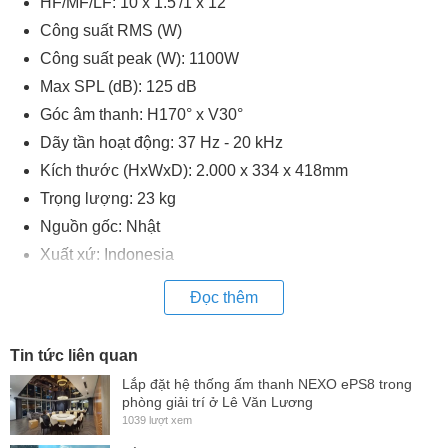
HF/MF/LF: 10 x 1.5'/1 x 12'
Công suất RMS (W)
Công suất peak (W): 1100W
Max SPL (dB): 125 dB
Góc âm thanh: H170° x V30°
Dãy tần hoạt động: 37 Hz - 20 kHz
Kích thước (HxWxD): 2.000 x 334 x 418mm
Trọng lượng: 23 kg
Nguồn gốc: Nhật
Xuất xứ: Indonesia
Đọc thêm
Tin tức liên quan
Lắp đặt hệ thống ấm thanh NEXO ePS8 trong
phòng giải trí ở Lê Văn Lương
1039 lượt xem