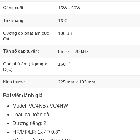
Công suất:
15W - 60W
Trở kháng:
16 Ω
Cường độ phát âm cực
106 dB
đại:
Tần số đáp tuyến:
85 Hz – 20 kHz
Góc phủ âm (Ngang x
160゜
Dọc):
Kích thước:
225 mm x 103 mm
Bài viết đánh giá
Model: VC4NB / VC4NW
Loại loa: toàn dải
Đường tiếng: 2
HF/MF/LF: 1x 4''/ 0.8''