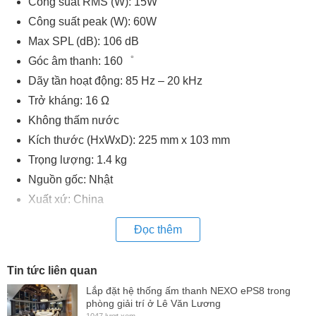
Công suất RMS (W): 15W
Công suất peak (W): 60W
Max SPL (dB): 106 dB
Góc âm thanh: 160゜
Dãy tần hoạt động: 85 Hz – 20 kHz
Trở kháng: 16 Ω
Không thấm nước
Kích thước (HxWxD): 225 mm x 103 mm
Trọng lượng: 1.4 kg
Nguồn gốc: Nhật
Xuất xứ: China
Đọc thêm
Tin tức liên quan
Lắp đặt hệ thống ấm thanh NEXO ePS8 trong
phòng giải trí ở Lê Văn Lương