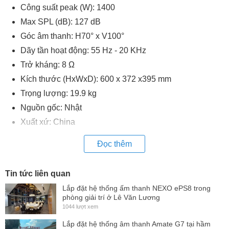
Công suất peak (W): 1400
Max SPL (dB): 127 dB
Góc âm thanh: H70° x V100°
Dãy tần hoạt động: 55 Hz - 20 KHz
Trở kháng: 8 Ω
Kích thước (HxWxD): 600 x 372 x395 mm
Trọng lượng: 19.9 kg
Nguồn gốc: Nhật
Xuất xứ: China
Đọc thêm
Tin tức liên quan
Lắp đặt hệ thống ấm thanh NEXO ePS8 trong
phòng giải trí ở Lê Văn Lương
1044 lượt xem
Lắp đặt hệ thống âm thanh Amate G7 tại hầm