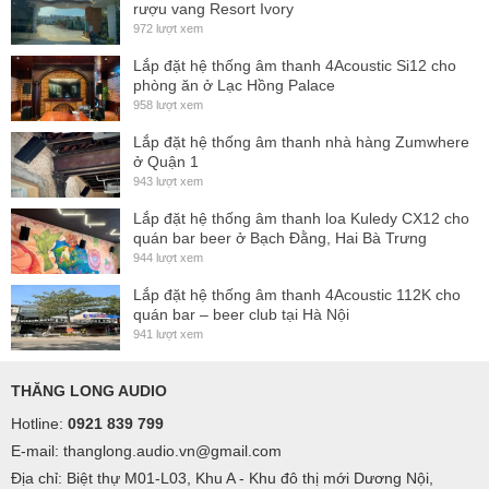
rượu vang Resort Ivory
972 lượt xem
Lắp đặt hệ thống âm thanh 4Acoustic Si12 cho
phòng ăn ở Lạc Hồng Palace
958 lượt xem
Lắp đặt hệ thống âm thanh nhà hàng Zumwhere
ở Quận 1
943 lượt xem
Lắp đặt hệ thống âm thanh loa Kuledy CX12 cho
quán bar beer ở Bạch Đằng, Hai Bà Trưng
944 lượt xem
Lắp đặt hệ thống âm thanh 4Acoustic 112K cho
quán bar – beer club tại Hà Nội
941 lượt xem
THĂNG LONG AUDIO
Hotline:
0921 839 799
E-mail: thanglong.audio.vn@gmail.com
Địa chỉ: Biệt thự M01-L03, Khu A - Khu đô thị mới Dương Nội,