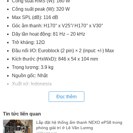
Công suất RMS (W): 160 W
Công suất peak (W): 320 W
Max SPL (dB): 116 dB
Góc âm thanh: H170° x V25°/ H170° x V30°
Dãy tần hoạt động: 81 Hz – 20 kHz
Trở kháng: 12Ω
Đầu nối I/O: Euroblock (2 pin) × 2 (input: +/-) Max
Kích thước (HxWxD): 846 x 54 x 104 mm
Trọng lượng: 3.9 kg
Nguồn gốc: Nhật
Xuất xứ: Indonesia
Đọc thêm
Tin tức liên quan
Lắp đặt hệ thống ấm thanh NEXO ePS8 trong
phòng giải trí ở Lê Văn Lương