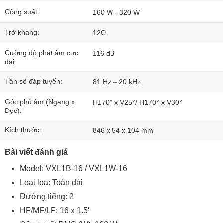
Công suất:
160 W - 320 W
Trở kháng:
12Ω
Cường độ phát âm cực
116 dB
đại:
Tần số đáp tuyến:
81 Hz – 20 kHz
Góc phủ âm (Ngang x
H170° x V25°/ H170° x V30°
Dọc):
Kích thước:
846 x 54 x 104 mm
Bài viết đánh giá
Model: VXL1B-16 / VXL1W-16
Loại loa: Toàn dải
Đường tiếng: 2
HF/MF/LF: 16 x 1.5'