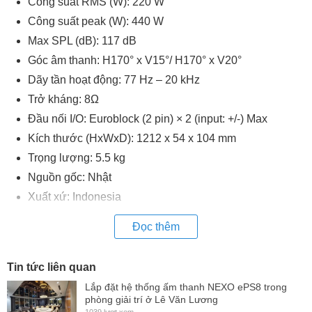
Công suất RMS (W): 220 W
Công suất peak (W): 440 W
Max SPL (dB): 117 dB
Góc âm thanh: H170° x V15°/ H170° x V20°
Dãy tần hoạt động: 77 Hz – 20 kHz
Trở kháng: 8Ω
Đầu nối I/O: Euroblock (2 pin) × 2 (input: +/-) Max
Kích thước (HxWxD): 1212 x 54 x 104 mm
Trọng lượng: 5.5 kg
Nguồn gốc: Nhật
Xuất xứ: Indonesia
Đọc thêm
Tin tức liên quan
Lắp đặt hệ thống ấm thanh NEXO ePS8 trong
phòng giải trí ở Lê Văn Lương