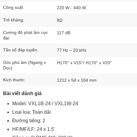
Công suất:
220 W - 440 W
Trở kháng:
8Ω
Cường độ phát âm cực
117 dB
đại:
Tần số đáp tuyến:
77 Hz – 20 kHz
Góc phủ âm (Ngang x
H170° x V15°/ H170° x V20°
Dọc):
Kích thước:
1212 x 54 x 104 mm
Bài viết đánh giá
Model: VXL1B-24 / VXL1W-24
Loại loa: Toàn dải
Đường tiếng: 2
HF/MF/LF: 24 x 1.5'