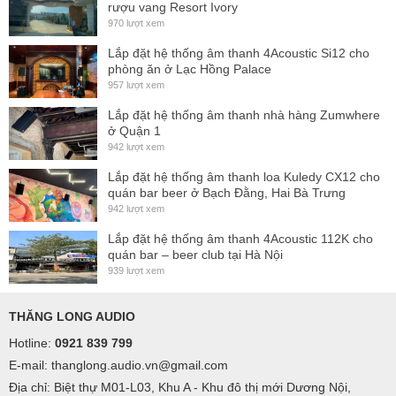
rượu vang Resort Ivory
970 lượt xem
Lắp đặt hệ thống âm thanh 4Acoustic Si12 cho
phòng ăn ở Lạc Hồng Palace
957 lượt xem
Lắp đặt hệ thống âm thanh nhà hàng Zumwhere
ở Quận 1
942 lượt xem
Lắp đặt hệ thống âm thanh loa Kuledy CX12 cho
quán bar beer ở Bạch Đằng, Hai Bà Trưng
942 lượt xem
Lắp đặt hệ thống âm thanh 4Acoustic 112K cho
quán bar – beer club tại Hà Nội
939 lượt xem
THĂNG LONG AUDIO
Hotline:
0921 839 799
E-mail: thanglong.audio.vn@gmail.com
Địa chỉ: Biệt thự M01-L03, Khu A - Khu đô thị mới Dương Nội,