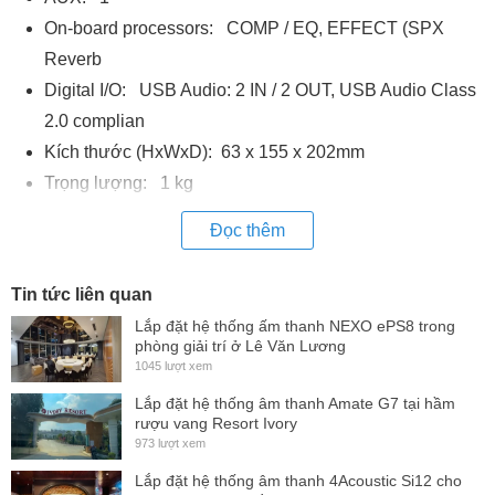
On-board processors: COMP / EQ, EFFECT (SPX
Reverb
Digital I/O: USB Audio: 2 IN / 2 OUT, USB Audio Class
2.0 complian
Kích thước (HxWxD): 63 x 155 x 202mm
Trọng lượng: 1 kg
Đọc thêm
Tin tức liên quan
Lắp đặt hệ thống ấm thanh NEXO ePS8 trong
phòng giải trí ở Lê Văn Lương
1045 lượt xem
Lắp đặt hệ thống âm thanh Amate G7 tại hầm
rượu vang Resort Ivory
973 lượt xem
Lắp đặt hệ thống âm thanh 4Acoustic Si12 cho