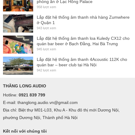
phòng ăn ở Lạc Hồng Palace
958 lượt xem
Lắp đặt hệ thống âm thanh nhà hàng Zumwhere
ở Quận 1
943 lượt xem
Lắp đặt hệ thống âm thanh loa Kuledy CX12 cho
quán bar beer ở Bạch Đằng, Hai Bà Trưng
945 lượt xem
Lắp đặt hệ thống âm thanh 4Acoustic 112K cho
quán bar – beer club tại Hà Nội
942 lượt xem
THĂNG LONG AUDIO
Hotline:
0921 839 799
E-mail: thanglong.audio.vn@gmail.com
Địa chỉ: Biệt thự M01-L03, Khu A - Khu đô thị mới Dương Nội,
phường Dương Nội, Thành phố Hà Nội
Kết nối với chúng tôi