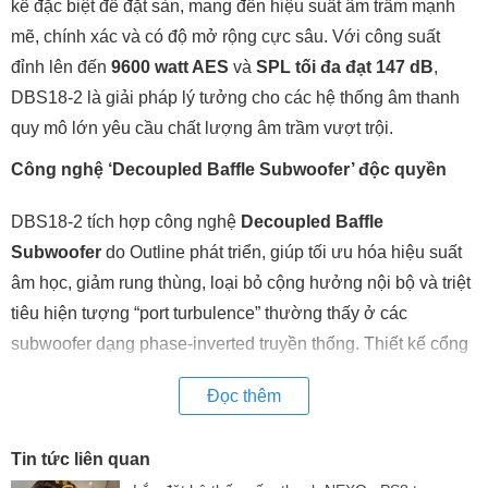
kế đặc biệt để đặt sàn, mang đến hiệu suất âm trầm mạnh
mẽ, chính xác và có độ mở rộng cực sâu. Với công suất
đỉnh lên đến
9600 watt AES
và
SPL tối đa đạt 147 dB
,
DBS18-2 là giải pháp lý tưởng cho các hệ thống âm thanh
quy mô lớn yêu cầu chất lượng âm trầm vượt trội.
Công nghệ ‘Decoupled Baffle Subwoofer’ độc quyền
DBS18-2 tích hợp công nghệ
Decoupled Baffle
Subwoofer
do Outline phát triển, giúp tối ưu hóa hiệu suất
âm học, giảm rung thùng, loại bỏ cộng hưởng nội bộ và triệt
tiêu hiện tượng “port turbulence” thường thấy ở các
subwoofer dạng phase-inverted truyền thống. Thiết kế cổng
phản xạ lớn và dài giúp mở rộng băng tần trầm và tái tạo
Đọc thêm
chính xác các tần số thấp.
Dải tần rộng, hiệu suất cao
Tin tức liên quan
Loa có thể tái tạo dải tần
từ 28 Hz – 160 Hz (-10 dB)
, với