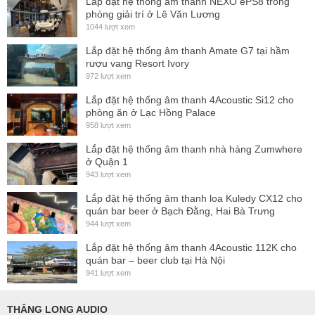
Lắp đặt hệ thống ấm thanh NEXO ePS8 trong
phòng giải trí ở Lê Văn Lương
đáp tuyến tần số tuyến tính
±3 dB từ 34 Hz – 107 Hz
. Mức
1044 lượt xem
độ nhạy đạt
103 dB trong nửa không gian
, và công suất
Lắp đặt hệ thống âm thanh Amate G7 tại hầm
AES liên tục
2 x 1200 W
giúp tạo ra mức
SPL 137 dB
, trong
rượu vang Resort Ivory
972 lượt xem
khi đỉnh có thể đạt tới
147 dB SPL
.
Lắp đặt hệ thống âm thanh 4Acoustic Si12 cho
Kết nối độc lập cho từng loa trầm
phòng ăn ở Lạc Hồng Palace
958 lượt xem
Loa sử dụng cổng
Speakon NL4
được đấu dây riêng biệt
Lắp đặt hệ thống âm thanh nhà hàng Zumwhere
cho từng củ loa, cho phép mỗi loa được điều khiển bởi một
ở Quận 1
kênh ampli riêng biệt. Cấu hình:
943 lượt xem
Pin 1+/1- cho loa thứ nhất
Lắp đặt hệ thống âm thanh loa Kuledy CX12 cho
quán bar beer ở Bạch Đằng, Hai Bà Trưng
Pin 2+/2- cho loa thứ hai
944 lượt xem
Điều này giúp người dùng linh hoạt trong việc kiểm soát và
Lắp đặt hệ thống âm thanh 4Acoustic 112K cho
tối ưu hóa hiệu suất hoạt động của hệ thống âm thanh.
quán bar – beer club tại Hà Nội
941 lượt xem
Thiết kế chắc chắn, dễ vận chuyển
THĂNG LONG AUDIO