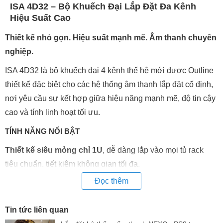
ISA 4D32 – Bộ Khuếch Đại Lắp Đặt Đa Kênh
Hiệu Suất Cao
Thiết kế nhỏ gọn. Hiệu suất mạnh mẽ. Âm thanh chuyên
nghiệp.
ISA 4D32 là bộ khuếch đại 4 kênh thế hệ mới được Outline
thiết kế đặc biệt cho các hệ thống âm thanh lắp đặt cố định,
nơi yêu cầu sự kết hợp giữa hiệu năng mạnh mẽ, độ tin cậy
cao và tính linh hoạt tối ưu.
TÍNH NĂNG NỔI BẬT
Thiết kế siêu mỏng chỉ 1U
, dễ dàng lắp vào mọi tủ rack
tiêu chuẩn, tiết kiệm không gian tối đa.
Chất âm vượt trội
, giữ nguyên tinh thần và tiêu chuẩn khắt
Đọc thêm
khe của các sản phẩm Outline.
Tương thích toàn cầu
, hoạt động ổn định với mọi nguồn
Tin tức liên quan
điện từ 90 – 264 VAC, chịu được đỉnh đến 400 VAC.