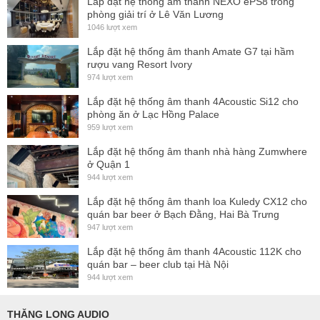
Lắp đặt hệ thống ấm thanh NEXO ePS8 trong
phòng giải trí ở Lê Văn Lương
Tiết kiệm điện năng
nhờ công nghệ SRM (Smart Rails
1046 lượt xem
Management) độc quyền.
Lắp đặt hệ thống âm thanh Amate G7 tại hầm
Duy trì kết nối liên tục
, kể cả ở chế độ chờ hoặc ngủ sâu
rượu vang Resort Ivory
nhờ bộ nguồn phụ hiệu suất cao.
974 lượt xem
Linh hoạt cấu hình
, hỗ trợ cả tải trở kháng thấp (từ 2 Ω) lẫn
Lắp đặt hệ thống âm thanh 4Acoustic Si12 cho
phòng ăn ở Lạc Hồng Palace
hệ thống truyền dẫn 70V/100V.
959 lượt xem
Tích hợp DSP mạnh mẽ
: EQ đa dạng, delay, crossover,
Lắp đặt hệ thống âm thanh nhà hàng Zumwhere
limiter, preset loa, điều khiển từ xa.
ở Quận 1
944 lượt xem
THÔNG SỐ KỸ THUẬT
Lắp đặt hệ thống âm thanh loa Kuledy CX12 cho
Hiệu Năng:
quán bar beer ở Bạch Đằng, Hai Bà Trưng
947 lượt xem
Số kênh:
4
Lắp đặt hệ thống âm thanh 4Acoustic 112K cho
Công suất (mỗi kênh):
quán bar – beer club tại Hà Nội
800 W @ 2 Ω
944 lượt xem
600 W @ 4 Ω / 8 Ω
THĂNG LONG AUDIO
Chế độ cầu (bridge):