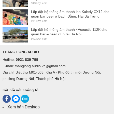
(1)
943 lượt xem
Output Power
Lắp đặt hệ thống âm thanh loa Kuledy CX12 cho
L & R 250 + 250 W @ 8 Ω / 500 + 500 W @ 4 Ω
quán bar beer ở Bạch Đằng, Hai Bà Trưng
944 lượt xem
Subwoofer 900 W @ 8 Ω / 1000 W @ 4 Ω
Lắp đặt hệ thống âm thanh 4Acoustic 112K cho
2:
Average Current draw
3 A @ 230 V AV
quán bar – beer club tại Hà Nội
941 lượt xem
Frequency Response (adjustable DSP)
L & R 70 Hz – 20 kHz (-3 dB)
THĂNG LONG AUDIO
Subwoofer 30 Hz – 200 Hz (-3 dB)
Hotline:
0921 839 799
Damping Factor (1 kHz @ 8 Ω):
L & R > 560, Subwoofer
E-mail: thanglong.audio.vn@gmail.com
> 320
Địa chỉ: Biệt thự M01-L03, Khu A - Khu đô thị mới Dương Nội,
phường Dương Nội, Thành phố Hà Nội
Crosstalk:
65 dB
THD:
Kết nối với chúng tôi
S/N Ratio (A-weighted):
104 dB
Mains:
85~240 V AC- 50/60 Hz
Xem bản Desktop