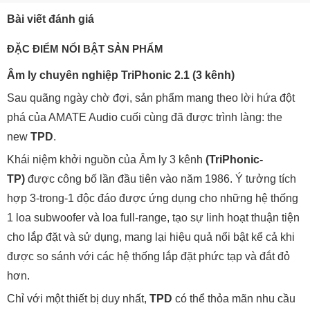
Bài viết đánh giá
ĐẶC ĐIỂM NỔI BẬT SẢN PHẨM
Âm ly chuyên nghiệp TriPhonic 2.1 (3 kênh)
Sau quãng ngày chờ đợi, sản phẩm mang theo lời hứa đột
phá của AMATE Audio cuối cùng đã được trình làng: the
new
TPD
.
Khái niệm khởi nguồn của Âm ly 3 kênh
(TriPhonic-
TP)
được công bố lần đầu tiên vào năm 1986. Ý tưởng tích
hợp 3-trong-1 độc đáo được ứng dụng cho những hệ thống
1 loa subwoofer và loa full-range, tạo sự linh hoạt thuận tiện
cho lắp đặt và sử dụng, mang lại hiệu quả nổi bật kể cả khi
được so sánh với các hệ thống lắp đặt phức tạp và đắt đỏ
hơn.
Chỉ với một thiết bị duy nhất,
TPD
có thể thỏa mãn nhu cầu