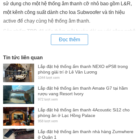
sử dụng cho một hệ thống âm thanh cỡ nhỏ bao gồm L&R,
một kênh công suất dành cho loa Subwoofer và tín hiệu
active để chạy cùng hệ thống âm thanh.
Sản phẩm
TPD
đã tiến thêm một bước dài so với công nghệ
Đọc thêm
thời trước (với D đại diện cho Kỹ thuật số Digital), là sự tổng
hợp của khái niệm Digital Signal Processing, Class D, và
Switched-Mode Power Supply; khiến TPD trở nên hiệu quả,
Tin tức liên quan
chính xác, dễ dàng sử dụng, và được người sử dụng tuyệt
Lắp đặt hệ thống ấm thanh NEXO ePS8 trong
phòng giải trí ở Lê Văn Lương
đối tin dùng.
1044 lượt xem
TPD
là model âm ly chuyên nghiệp cao cấp của thương
Lắp đặt hệ thống âm thanh Amate G7 tại hầm
hiệu AMATE, được sản xuất và nhập khẩu trực tiếp từ Tây
rượu vang Resort Ivory
972 lượt xem
Ban Nha
Lắp đặt hệ thống âm thanh 4Acoustic Si12 cho
Thông số kỹ thuật
phòng ăn ở Lạc Hồng Palace
958 lượt xem
Sensitivity:
1.5 V
Lắp đặt hệ thống âm thanh nhà hàng Zumwhere
Input Impedance:
20 kΩ
ở Quận 1