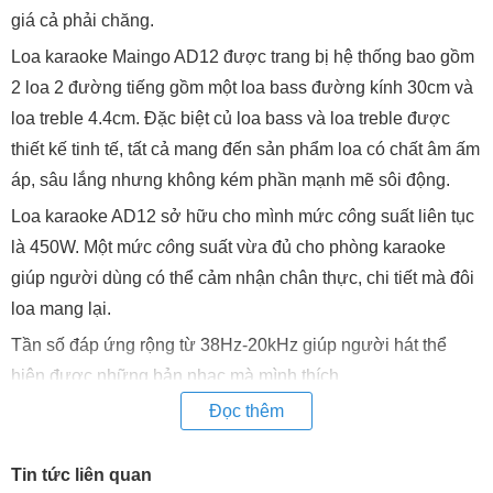
giá cả phải chăng.
Loa karaoke Maingo AD12 được trang bị hệ thống bao gồm
2 loa 2 đường tiếng gồm một loa bass đường kính 30cm và
loa treble 4.4cm. Đặc biệt củ loa bass và loa treble được
thiết kế tinh tế, tất cả mang đến sản phẩm loa có chất âm ấm
áp, sâu lắng nhưng không kém phần mạnh mẽ sôi động.
Loa karaoke AD12 sở hữu cho mình mức
cô
ng suất liên tục
là 450W. Một mức
cô
ng suất vừa đủ cho phòng karaoke
giúp người dùng có thể cảm nhận chân thực, chi tiết mà đôi
loa mang lại.
Tần số đáp ứng rộng từ 38Hz-20kHz giúp người hát thể
hiện được những bản nhạc mà mình thích.
Đọc thêm
Loa karaoke Maingo AD12 có độ bền cao, bởi toàn bộ hệ
thống loa đều sử dụng linh kiện cao cấp và được gia
cô
ng tỉ
mỉ, do đó đôi loa được
đảm bảo
về độ bền, chắc vượt thời
Tin tức liên quan