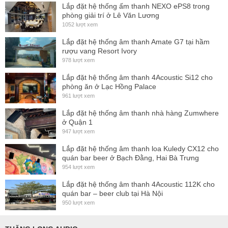
gian. Dù TD12 hoạt động ở cường độ cao vẫn không bị rè
Lắp đặt hệ thống ấm thanh NEXO ePS8 trong
phòng giải trí ở Lê Văn Lương
tiếng hay biến dạng âm thanh.
1052 lượt xem
Hiện tại Pro-Sound là đơn vị độc quyền nhập khẩu và phân
Lắp đặt hệ thống âm thanh Amate G7 tại hầm
phối sản phẩm loa AD12 trên toàn thị trường Việt Nam. Đây
rượu vang Resort Ivory
978 lượt xem
sẽ là địa chỉ mua hàng uy tín, chất lượng và giá tốt nhất
Lắp đặt hệ thống âm thanh 4Acoustic Si12 cho
dành cho bạn. Hãy đến showroom để trải nghiệm và lựa
phòng ăn ở Lạc Hồng Palace
chọn sản phẩm ngay hôm nay.
961 lượt xem
Lắp đặt hệ thống âm thanh nhà hàng Zumwhere
ở Quận 1
947 lượt xem
Lắp đặt hệ thống âm thanh loa Kuledy CX12 cho
quán bar beer ở Bạch Đằng, Hai Bà Trưng
954 lượt xem
Lắp đặt hệ thống âm thanh 4Acoustic 112K cho
quán bar – beer club tại Hà Nội
950 lượt xem