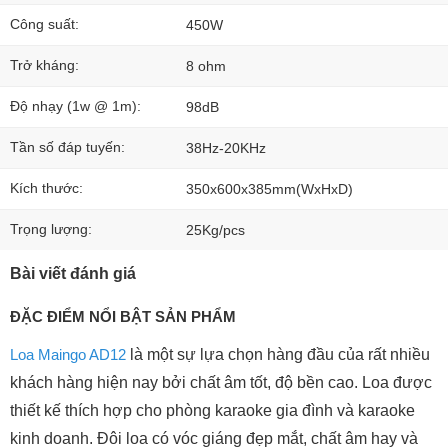
Công suất:
450W
Trở kháng:
8 ohm
Độ nhạy (1w @ 1m):
98dB
Tần số đáp tuyến:
38Hz-20KHz
Kích thước:
350x600x385mm(WxHxD)
Trọng lượng:
25Kg/pcs
Bài viết đánh giá
ĐẶC ĐIỂM NỔI BẬT SẢN PHẨM
Loa Maingo AD12
là một sự lựa chọn hàng đầu của rất nhiều
khách hàng hiện nay bởi chất âm tốt, độ bền cao. Loa được
thiết kế thích hợp cho phòng karaoke gia đình và karaoke
kinh doanh. Đôi loa có vóc giáng đẹp mắt, chất âm hay và