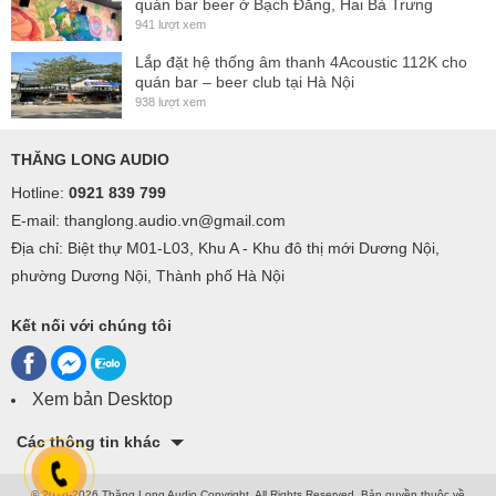
quán bar beer ở Bạch Đằng, Hai Bà Trưng
941 lượt xem
Lắp đặt hệ thống âm thanh 4Acoustic 112K cho
quán bar – beer club tại Hà Nội
938 lượt xem
THĂNG LONG AUDIO
Hotline:
0921 839 799
E-mail: thanglong.audio.vn@gmail.com
Địa chỉ: Biệt thự M01-L03, Khu A - Khu đô thị mới Dương Nội,
phường Dương Nội, Thành phố Hà Nội
Kết nối với chúng tôi
Xem bản Desktop
Các thông tin khác
© 2016-2026 Thăng Long Audio Copyright, All Rights Reserved.
Bản quyền thuộc về