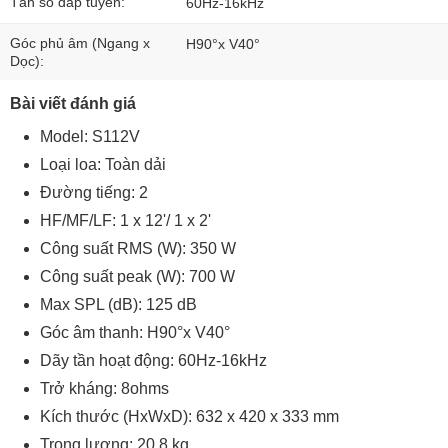
Tần số đáp tuyến:
60Hz-16kHz
Góc phủ âm (Ngang x
H90°x V40°
Dọc):
Bài viết đánh giá
Model: S112V
Loại loa: Toàn dải
Đường tiếng: 2
HF/MF/LF: 1 x 12'/ 1 x 2'
Công suất RMS (W): 350 W
Công suất peak (W): 700 W
Max SPL (dB): 125 dB
Góc âm thanh: H90°x V40°
Dãy tần hoạt động: 60Hz-16kHz
Trở kháng: 8ohms
Kích thước (HxWxD): 632 x 420 x 333 mm
Trọng lượng: 20.8 kg