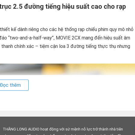
rục 2.5 đường tiếng hiệu suất cao cho rạp
thiết kế dành riêng cho các hệ thống rạp chiếu phim quy mô nhỏ
ộc đáo “two-and-a-half-way”, MOVIE 2CX mang đến hiệu suất âm
 thanh chính xác – tiệm cận loa 3 đường tiếng thực thụ nhưng
Đọc thêm
THĂNG LONG AUDIO hoạt động với sứ mệnh nỗ lực trở thành nhà tiên