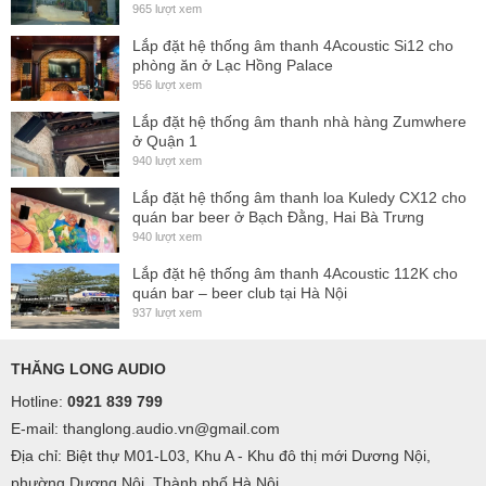
965 lượt xem
Lắp đặt hệ thống âm thanh 4Acoustic Si12 cho
phòng ăn ở Lạc Hồng Palace
956 lượt xem
Lắp đặt hệ thống âm thanh nhà hàng Zumwhere
ở Quận 1
940 lượt xem
Lắp đặt hệ thống âm thanh loa Kuledy CX12 cho
quán bar beer ở Bạch Đằng, Hai Bà Trưng
940 lượt xem
Lắp đặt hệ thống âm thanh 4Acoustic 112K cho
quán bar – beer club tại Hà Nội
937 lượt xem
THĂNG LONG AUDIO
Hotline:
0921 839 799
E-mail: thanglong.audio.vn@gmail.com
Địa chỉ: Biệt thự M01-L03, Khu A - Khu đô thị mới Dương Nội,
phường Dương Nội, Thành phố Hà Nội