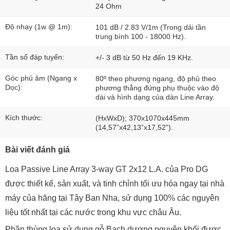
24 Ohm
Độ nhạy (1w @ 1m):
101 dB / 2.83 V/1m (Trong dải tần
trung bình 100 - 18000 Hz).
Tần số đáp tuyến:
+/- 3 dB từ 50 Hz đến 19 KHz.
Góc phủ âm (Ngang x
80º theo phương ngang, độ phủ theo
Dọc):
phương thẳng đứng phụ thuộc vào độ
dài và hình dạng của dàn Line Array.
Kích thước:
(HxWxD); 370x1070x445mm
(14,57”x42,13”x17,52”).
Bài viết đánh giá
Loa Passive Line Array 3-way GT 2x12 L.A. của Pro DG
được thiết kế, sản xuất, và tinh chỉnh tối ưu hóa ngay tại nhà
máy của hãng tại Tây Ban Nha, sử dụng 100% các nguyên
liệu tốt nhất tại các nước trong khu vực châu Âu.
Phần thùng loa sử dụng gỗ Bạch dương nguyên khối được