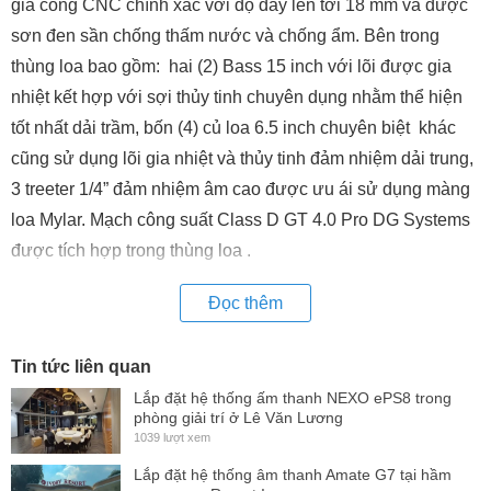
gia công CNC chính xác với độ dày lên tới 18 mm và được
sơn đen sần chống thấm nước và chống ẩm. Bên trong
thùng loa bao gồm: hai (2) Bass 15 inch với lõi được gia
nhiệt kết hợp với sợi thủy tinh chuyên dụng nhằm thể hiện
tốt nhất dải trầm, bốn (4) củ loa 6.5 inch chuyên biệt khác
cũng sử dụng lõi gia nhiệt và thủy tinh đảm nhiệm dải trung,
3 treeter 1/4” đảm nhiệm âm cao được ưu ái sử dụng màng
loa Mylar. Mạch công suất Class D GT 4.0 Pro DG Systems
được tích hợp trong thùng loa .
Đọc thêm
Tin tức liên quan
Lắp đặt hệ thống ấm thanh NEXO ePS8 trong
phòng giải trí ở Lê Văn Lương
1039 lượt xem
Lắp đặt hệ thống âm thanh Amate G7 tại hầm