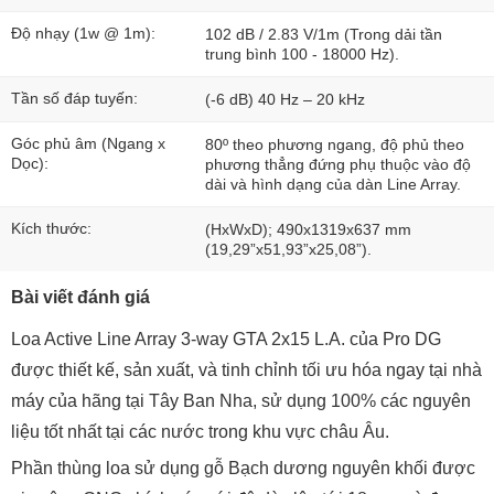
Độ nhạy (1w @ 1m):
102 dB / 2.83 V/1m (Trong dải tần
trung bình 100 - 18000 Hz).
Tần số đáp tuyến:
(-6 dB) 40 Hz – 20 kHz
Góc phủ âm (Ngang x
80º theo phương ngang, độ phủ theo
Dọc):
phương thẳng đứng phụ thuộc vào độ
dài và hình dạng của dàn Line Array.
Kích thước:
(HxWxD); 490x1319x637 mm
(19,29”x51,93”x25,08”).
Bài viết đánh giá
Loa Active Line Array 3-way GTA 2x15 L.A. của Pro DG
được thiết kế, sản xuất, và tinh chỉnh tối ưu hóa ngay tại nhà
máy của hãng tại Tây Ban Nha, sử dụng 100% các nguyên
liệu tốt nhất tại các nước trong khu vực châu Âu.
Phần thùng loa sử dụng gỗ Bạch dương nguyên khối được