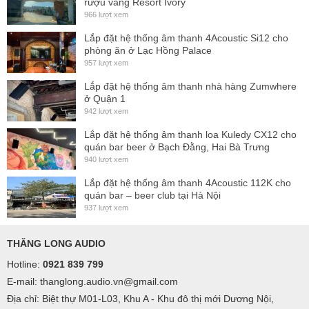
rượu vang Resort Ivory
966 lượt xem
Lắp đặt hệ thống âm thanh 4Acoustic Si12 cho
phòng ăn ở Lạc Hồng Palace
957 lượt xem
Lắp đặt hệ thống âm thanh nhà hàng Zumwhere
ở Quận 1
942 lượt xem
Lắp đặt hệ thống âm thanh loa Kuledy CX12 cho
quán bar beer ở Bạch Đằng, Hai Bà Trưng
940 lượt xem
Lắp đặt hệ thống âm thanh 4Acoustic 112K cho
quán bar – beer club tại Hà Nội
937 lượt xem
THĂNG LONG AUDIO
Hotline:
0921 839 799
E-mail: thanglong.audio.vn@gmail.com
Địa chỉ: Biệt thự M01-L03, Khu A - Khu đô thị mới Dương Nội,