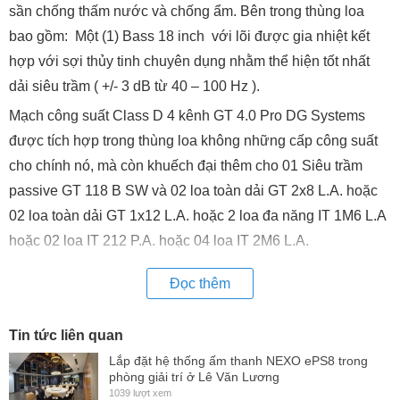
sần chống thấm nước và chống ẩm. Bên trong thùng loa
bao gồm: Một (1) Bass 18 inch với lõi được gia nhiệt kết
hợp với sợi thủy tinh chuyên dụng nhằm thể hiện tốt nhất
dải siêu trầm ( +/- 3 dB từ 40 – 100 Hz ).
Mạch công suất Class D 4 kênh GT 4.0 Pro DG Systems
được tích hợp trong thùng loa không những cấp công suất
cho chính nó, mà còn khuếch đại thêm cho 01 Siêu trầm
passive GT 118 B SW và 02 loa toàn dải GT 2x8 L.A. hoặc
02 loa toàn dải GT 1x12 L.A. hoặc 2 loa đa năng IT 1M6 L.A
hoặc 02 loa IT 212 P.A. hoặc 04 loa IT 2M6 L.A.
Đọc thêm
Tin tức liên quan
Lắp đặt hệ thống ấm thanh NEXO ePS8 trong
phòng giải trí ở Lê Văn Lương
1039 lượt xem