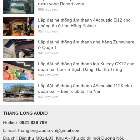
rượu vang Resort Ivory
966 lượt xem
Lắp đặt hệ thống âm thanh 4Acoustic Si12 cho
phòng ăn ở Lạc Hồng Palace
957 lượt xem
Lắp đặt hệ thống âm thanh nhà hàng Zumwhere
ở Quận 1
941 lượt xem
Lắp đặt hệ thống âm thanh loa Kuledy CX12 cho
quán bar beer ở Bạch Đằng, Hai Bà Trưng
940 lượt xem
Lắp đặt hệ thống âm thanh 4Acoustic 112K cho
quán bar – beer club tại Hà Nội
937 lượt xem
THĂNG LONG AUDIO
Hotline:
0921 839 799
E-mail: thanglong.audio.vn@gmail.com
Địa chỉ: Biệt thự M01-L03, Khu A - Khu đô thị mới Dương Nội,