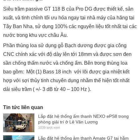
Siêu trầm passive GT 118 B của Pro DG được thiết kế, sản
xuất, và tinh chỉnh tối ưu hóa ngay tại nhà máy của hãng tại
Tây Ban Nha, sử dụng 100% các nguyên liệu tốt nhất tại các
nước trong khu vực châu Âu.
Phần thùng loa sử dụng gỗ Bạch dương được gia công
CNC chính xác với độ dày lên tới 18mm và được sơn đen
sần chống thấm nước và chống ẩm. Bên trong thùng loa
bao gồm: Một (1) Bass 18 inch với lõi được gia nhiệt kết
hợp với sợi thủy tinh chuyên dụng nhằm thể hiện tốt nhất
dải siêu trầm ( +/- 3 dB từ 40 – 100 Hz ).
Tin tức liên quan
Lắp đặt hệ thống ấm thanh NEXO ePS8 trong
phòng giải trí ở Lê Văn Lương
1039 lượt xem
Lắp đặt hệ thống âm thanh Amate G7 tại hầm