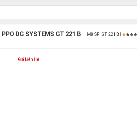
H PPO DG SYSTEMS GT 221 B
Mã SP: GT 221 B |
Giá Liên Hệ