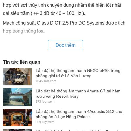
hợp với sợi thủy tinh chuyên dụng nhằm thể hiện tốt nhất
dải siêu trầm ( +/- 3 dB từ 40 – 100 Hz ).
Mạch công suất Class D GT 2.5 Pro DG Systems được tích
hợp trong thùng loa.
Đọc thêm
Tin tức liên quan
Lắp đặt hệ thống ấm thanh NEXO ePS8 trong
phòng giải trí ở Lê Văn Lương
1045 lượt xem
Lắp đặt hệ thống âm thanh Amate G7 tại hầm
rượu vang Resort Ivory
973 lượt xem
Lắp đặt hệ thống âm thanh 4Acoustic Si12 cho
phòng ăn ở Lạc Hồng Palace
959 lượt xem