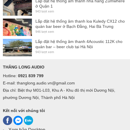
Lắp đặt hệ thống âm thanh nhà hàng Zumwhere
ở Quận 1
943 lượt xem
Lắp đặt hệ thống âm thanh loa Kuledy CX12 cho
quán bar beer ở Bạch Đằng, Hai Bà Trưng
946 lượt xem
Lắp đặt hệ thống âm thanh 4Acoustic 112K cho
quán bar – beer club tại Hà Nội
943 lượt xem
THĂNG LONG AUDIO
Hotline:
0921 839 799
E-mail: thanglong.audio.vn@gmail.com
Địa chỉ: Biệt thự M01-L03, Khu A - Khu đô thị mới Dương Nội,
phường Dương Nội, Thành phố Hà Nội
Kết nối với chúng tôi
Xem bản Desktop