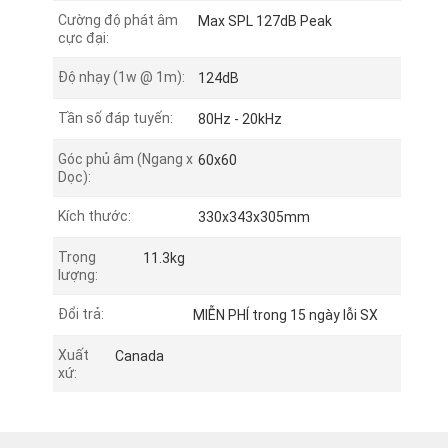
Cường độ phát âm
Max SPL 127dB Peak
cực đại:
Độ nhạy (1w @ 1m):
124dB
Tần số đáp tuyến:
80Hz - 20kHz
Góc phủ âm (Ngang x
60x60
Dọc):
Kích thước:
330x343x305mm
Trọng
11.3kg
lượng:
Đổi trả:
MIỄN PHÍ trong 15 ngày lỗi SX
Xuất
Canada
xứ: