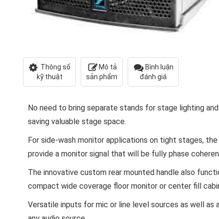
Thông số
Mô tả
Bình luận
kỹ thuật
sản phẩm
đánh giá
No need to bring separate stands for stage lighting an
saving valuable stage space.
For side-wash monitor applications on tight stages, t
provide a monitor signal that will be fully phase coheren
The innovative custom rear mounted handle also functio
compact wide coverage floor monitor or center fill cabi
Versatile inputs for mic or line level sources as well 
any audio source.