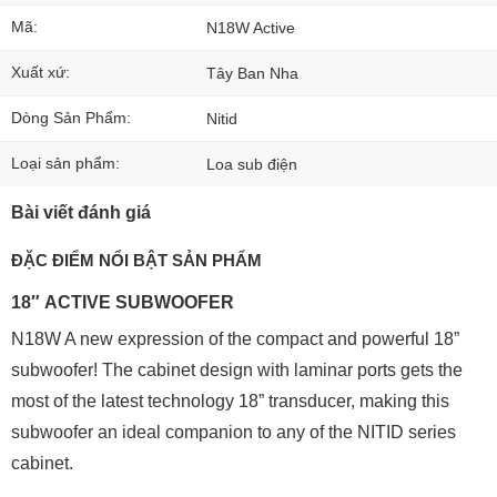
Mã:
N18W Active
Xuất xứ:
Tây Ban Nha
Dòng Sản Phẩm:
Nitid
Loại sản phẩm:
Loa sub điện
Bài viết đánh giá
ĐẶC ĐIỂM NỔI BẬT SẢN PHẨM
18
″
ACTIVE SUBWOOFER
N18W A new expression of the compact and powerful 18”
subwoofer! The cabinet design with laminar ports gets the
most of the latest technology 18” transducer, making this
subwoofer an ideal companion to any of the NITID series
cabinet.