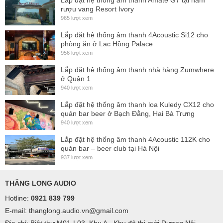
Lắp đặt hệ thống âm thanh Amate G7 tại hầm
rượu vang Resort Ivory
LF:
18″
woofer (4
″
voice coil)
965 lượt xem
Directivity (HxV):
Omnidirectional
Lắp đặt hệ thống âm thanh 4Acoustic Si12 cho
Dimensions (HxWxD):
540 x 664 x 700 mm
phòng ăn ở Lạc Hồng Palace
956 lượt xem
Weight
Lắp đặt hệ thống âm thanh nhà hàng Zumwhere
52 kg (without KR-18T flying hardware)
ở Quận 1
940 lượt xem
55,4 kg (with KR-18T flying hardware)
Lắp đặt hệ thống âm thanh loa Kuledy CX12 cho
Finish
quán bar beer ở Bạch Đằng, Hai Bà Trưng
Multilayer birch plywood with high resistant black
940 lượt xem
Polyurea® coating
Lắp đặt hệ thống âm thanh 4Acoustic 112K cho
quán bar – beer club tại Hà Nội
Grille:
2 mm steel with black acoustic mesh
937 lượt xem
Rigging:n
M6 points (for KR-18T rigging kit)
THĂNG LONG AUDIO
Connectors:
1x XLR input / 1x XLR link / 1x AC
Hotline:
0921 839 799
PowerCon® input / 1x AC PowerCon® link
E-mail: thanglong.audio.vn@gmail.com