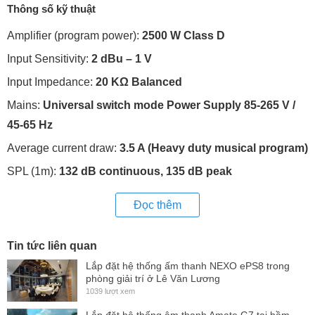
Thông số kỹ thuật
Amplifier (program power):
2500 W Class D
Input Sensitivity:
2 dBu – 1 V
Input Impedance:
20 KΩ
Balanced
Mains:
Universal switch mode Power Supply 85-265 V /
45-65 Hz
Average current draw:
3.5 A (Heavy duty musical program)
SPL (1m):
132 dB continuous, 135 dB peak
Built-in DSP:
48-bit processing unit. Includes factory
Đọc thêm
presets.
AD/DA converters:
24 bit – 48 kHz
Tin tức liên quan
Standby mode consumption:
Lắp đặt hệ thống ấm thanh NEXO ePS8 trong
phòng giải trí ở Lê Văn Lương
Adjustable Delay line:
118 ms / 40m
1039 lượt xem
Frequency response (-10 dB):
35 Hz – 150 Hz